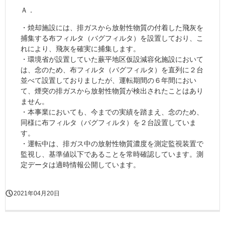
Ａ．
・焼却施設には、排ガスから放射性物質の付着した飛灰を
捕集する布フィルタ（バグフィルタ）を設置しており、こ
れにより、飛灰を確実に捕集します。
・環境省が設置していた蕨平地区仮設減容化施設において
は、念のため、布フィルタ（バグフィルタ）を直列に２台
並べて設置しておりましたが、運転期間の６年間におい
て、煙突の排ガスから放射性物質が検出されたことはあり
ません。
・本事業においても、今までの実績を踏まえ、念のため、
同様に布フィルタ（バグフィルタ）を２台設置していま
す。
・運転中は、排ガス中の放射性物質濃度を測定監視装置で
監視し、基準値以下であることを常時確認しています。測
定データは適時情報公開しています。
2021年04月20日